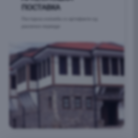
ПОСТАВКА
Постојана изложба со артефакти од
различни периоди