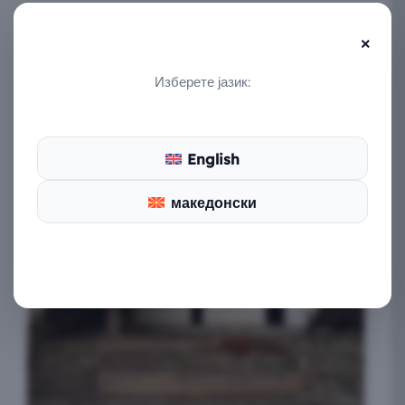
×
ИСАР
Изберете јазик:
Истражи го археолошкиот локалитет Исар
и неговите слоеви од минатото
English
македонски