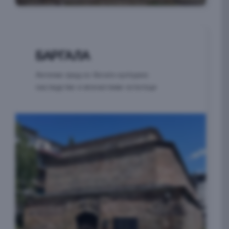
БАРГАЛА
Антички град со богато културно
наследство и впечатливи остатоци