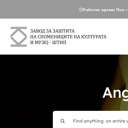
Skip
Работно време: Пон – 
to
content
Ang
Search
for: