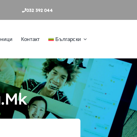
032 392 044
еници
Контакт
Български
a.mk