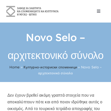
Skip
to
Toggle
content
Naviga
За Нас
Novo Selo –
Културно-историски споменици
αρχιτεκτονικό σύνολο
Контакт
Home
»
Културно-историски споменици
»
Novo Selo –
Ελληνικά
αρχιτεκτονικό σύνολο
Δεν έχουν βρεθεί ακόμη γραπτά στοιχεία που να
αποκαλύπτουν πότε και από ποιον ιδρύθηκε αυτός ο
οικισμός. Από το τουρκικό τετράδιο απογραφής του