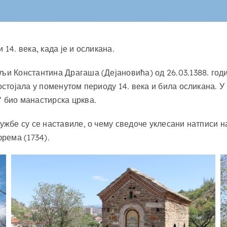
14. века, када је и осликана.
љи Константина Драгаша (Дејановића) од 26.03.1388. годи
постојала у поменутом периоду 14. века и била осликана. 
“ био манастирска црква.
лужбе су се наставиле, о чему сведоче уклесани натписи 
фрема (1734).