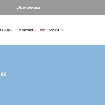
032 392 044
меници
Контакт
Српски
“