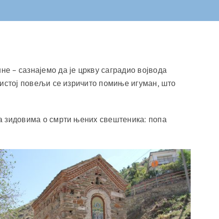
не – сазнајемо да је цркву саградио војвода
У истој повељи се изричито помиње игуман, што
на зидовима о смрти њених свештеника: попа