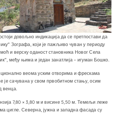
постоји довољно индикација да се претпостави да
нику“ Зографа, који је пажљиво чуван у периоду
 моћ и верску оданост становника Новог Села
ик“, међу њима и један занатлија – игуман Бошко.
рционално веома уским отворима и фрескама
ве је сачувана у свом првобитном стању, осим
д венца.
зија 7,80 × 3,80 м и висине 5,50 м. Темељи леже
ма цигле. Северна, јужна и западна фасада су