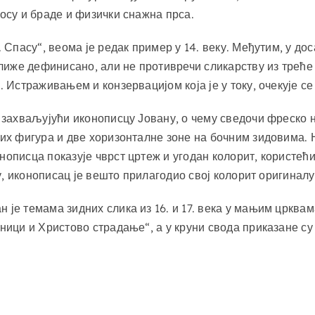
косу и браде и физички снажна прса.
в. Спасу“, веома је редак пример у 14. веку. Међутим, у 
иже дефинисано, али не противречи сликарству из треће 
а. Истраживањем и конзервацијом која је у току, очекује 
, захваљујући иконописцу Јовану, о чему сведочи фреско 
ећих фигура и две хоризонталне зоне на бочним зидовима.
нописца показује чврст цртеж и угодан колорит, користећи 
ају, иконописац је вешто прилагодио свој колорит оригинал
је темама зидних слика из 16. и 17. века у мањим црквама
зници и Христово страдање“, а у круни свода приказане су 