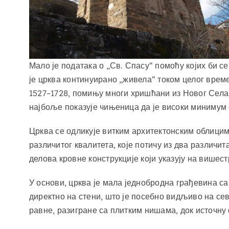
Мало је података о „Св. Спасу“ помоћу којих би с
је црква континуирано „живела“ током целог врем
1527–1728, помињу многи хришћани из Новог Села
најбоље показује чињеница да је високи минимум о
Црква се одликује витким архитектонским облиц
различитог квалитета, које потичу из два различи
делова кровне конструкције који указују на више
У основи, црква је мала једнобродна грађевина с
директно на стени, што је посебно видљиво на сев
равне, разигране са плитким нишама, док источн