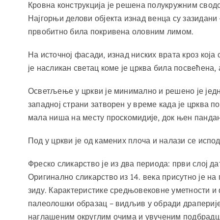
Кровна конструкција је решена полукружним сводо
Најгорњи делови објекта изнад венца су зазидани 
првобитно била покривена оловним лимом.
На источној фасади, изнад ниских врата кроз која
је насликан светац коме је црква била посвећена,
Осветљење у цркви је минимално и решено је јед
западној страни затворен у време када је црква п
мала ниша на месту проскомидије, док њен пандан
Под у цркви је од камених плоча и налази се испо
Фреско сликарство је из два периода: први слој д
Оригинално сликарство из 14. века присутно је н
зиду. Карактеристике средњовековне уметности и 
палеолошки образац – видљив у обради драперије
наглашеним округлим очима и увученим подбрадци