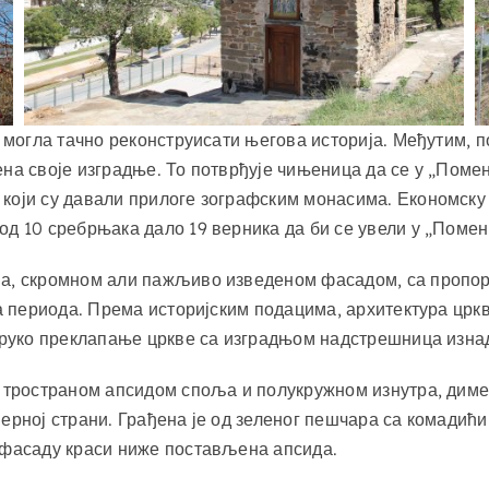
е могла тачно реконструисати његова историја. Међутим, 
ена своје изградње. То потврђује чињеница да се у „Поме
 који су давали прилоге зографским монасима. Економску
д 10 сребрњака дало 19 верника да би се увели у „Помен
има, скромном али пажљиво изведеном фасадом, са пропо
та периода. Према историјским подацима, архитектура црк
струко преклапање цркве са изградњом надстрешница изна
а тространом апсидом споља и полукружном изнутра, димен
ерној страни. Грађена је од зеленог пешчара са комадићи
у фасаду краси ниже постављена апсида.