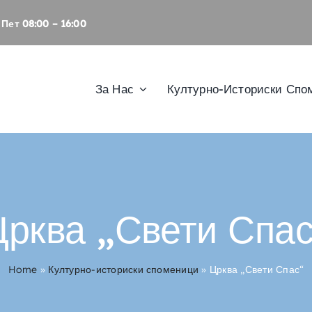
Пет 08:00 – 16:00
За Нас
Културно-Историски Спо
Црква „Свети Спас
Home
»
Културно-историски споменици
»
Црква „Свети Спас“