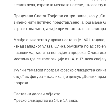
велика чела, изразито меснате носеве, таласасту 
Представа Светог Тројства са три главе, као у „С
виђено нити потпуно представљено, а још мање бл
изразит квалитет, али је приметан таленат сликар
Млађе сликарство у цркви настало је 1601. године
изнад западног улаза. Слика обухвата појас стој
насловима, као и на попрсјима пророка. Слика ико
местима где се композиције из 14. и 17. века спај
Укупни тематски програм фреско сликарства сличан 
стојећих фигура – ​​насликан је циклус „Велики пра
пророка.
Саставни делови објекта:
Фреско сликарство из 14. и 17. века.