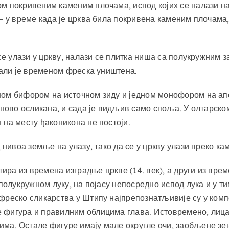
м покривеним каменим плочама, испод којих се налази на
– у време када је црква била покривена каменим плочама,
 се улази у цркву, налази се плитка ниша са полукружним
 али је временом фреска уништена.
ном бифором на источном зиду и једном монофором на апс
оново осликана, и сада је видљив само споља. У олтарско
 на месту ђаконикона не постоји.
д нивоа земље на улазу, тако да се у цркву улази преко к
атира из времена изградње цркве (14. век), а други из вр
а полукружном луку, на појасу непосредно испод лука и у
фреско сликарства у Штипу најпрепознатљивије су у ком
 фигура и правилним облицима глава. Истовремено, лица
ма. Остале фигуре имају мале округле очи, заобљене зен