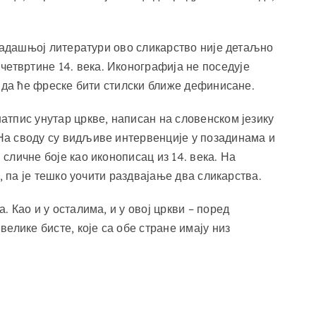
досадашњој литератури ово сликарство није детаљно
четвртине 14. века. Иконографија не поседује
се да ће фреске бити стилски ближе дефинисане.
натпис унутар цркве, написан на словенском језику
 На своду су видљиве интервенције у позадинама и
сличне боје као иконописац из 14. века. На
у, па је тешко уочити раздвајање два сликарства.
. Као и у осталима, и у овој цркви – поред
велике бисте, које са обе стране имају низ