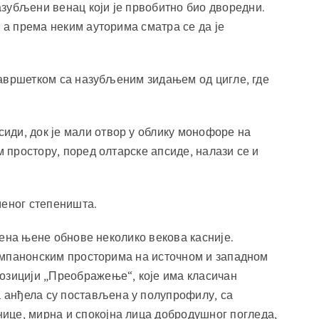
зубљени венац који је првобитно био дворедни.
 а према неким ауторима сматра се да је
 завршетком са назубљеним зидањем од цигле, где
иди, док је мали отвор у облику монофоре на
м простору, поред олтарске апсиде, налази се и
аменог степеништа.
емена њене обнове неколико векова касније.
 тимпанонским просторима на источном и западном
позицији „Преображење“, које има класичан
 анђела су постављена у полупрофилу, са
ице, мирна и спокојна лица добродушног погледа,