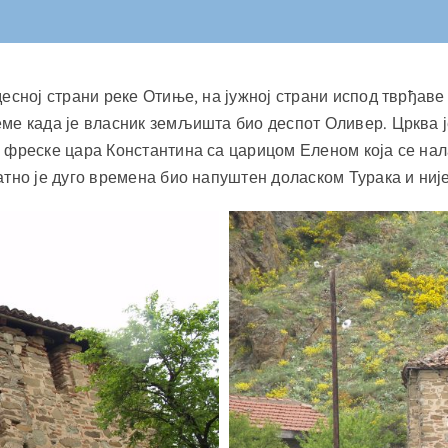
десној страни реке Отиње, на јужној страни испод тврђав
ме када је власник земљишта био деспот Оливер. Црква ј
 фреске цара Константина са царицом Еленом која се нала
тно је дуго времена био напуштен доласком Турака и није