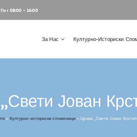
Пет 08:00 – 16:00
За Нас
Културно-Историски Спо
 „Свети Јован Крс
me
»
Културно-историски споменици
»
Црква „Свети Јован Крсти