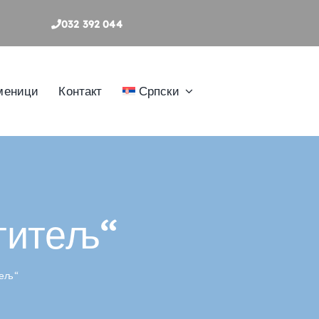
032 392 044
меници
Контакт
Српски
титељ“
тељ“