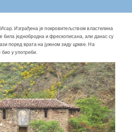
е Исар. Изграђена је покровитељством властелина
е била једнобродна и фрескописана, али данас су
зи поред врата на јужном зиду цркве. На
 био у употреби.