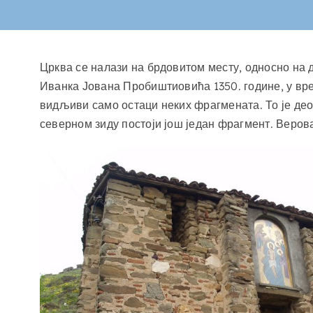
Црква се налази на брдовитом месту, односно на 
Иванка Јована Пробиштиовића 1350. године, у вре
видљиви само остаци неких фрагмената. То је део
северном зиду постоји још један фрагмент. Верова