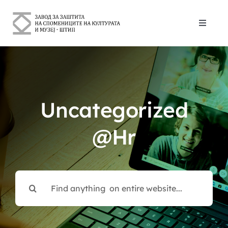
Skip
to
Toggle
content
Naviga
За Нас
Културно-историски споменици
Uncategorized
Контакт
@hr
Hrvatski
Search
for: