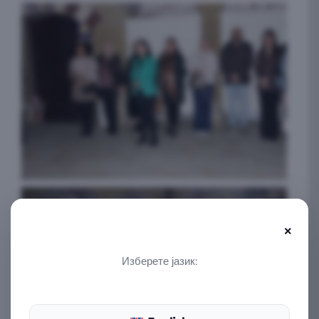
×
Изберете јазик: