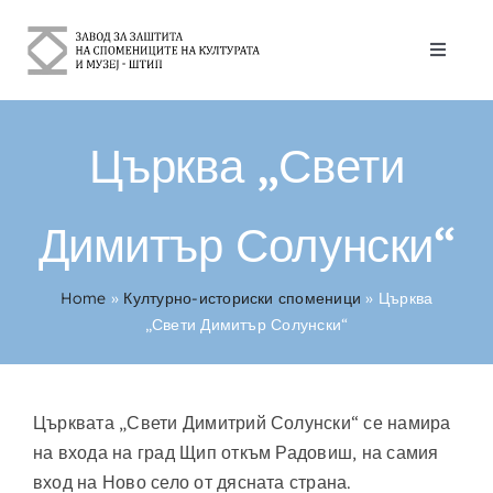
Skip
to
Toggle
content
Naviga
За Нас
Църква „Свети
Културно-историски споменици
Димитър Солунски“
Контакт
Home
»
Културно-историски споменици
»
Църква
Български
„Свети Димитър Солунски“
Църквата „Свети Димитрий Солунски“ се намира
на входа на град Щип откъм Радовиш, на самия
вход на Ново село от дясната страна.