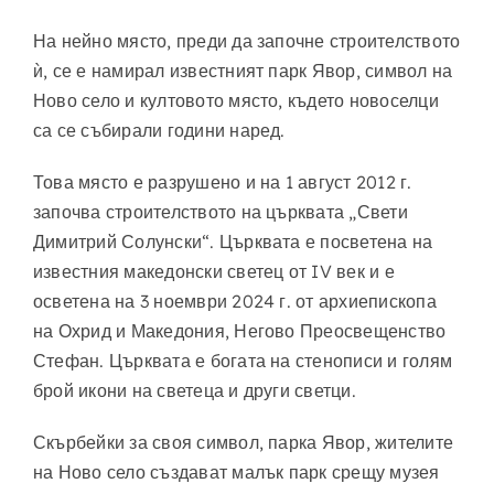
На нейно място, преди да започне строителството
ѝ, се е намирал известният парк Явор, символ на
Ново село и култовото място, където новоселци
са се събирали години наред.
Това място е разрушено и на 1 август 2012 г.
започва строителството на църквата „Свети
Димитрий Солунски“. Църквата е посветена на
известния македонски светец от IV век и е
осветена на 3 ноември 2024 г. от архиепископа
на Охрид и Македония, Негово Преосвещенство
Стефан. Църквата е богата на стенописи и голям
брой икони на светеца и други светци.
Скърбейки за своя символ, парка Явор, жителите
на Ново село създават малък парк срещу музея