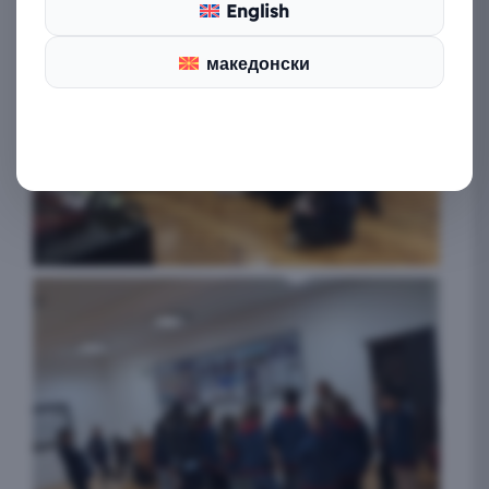
English
македонски