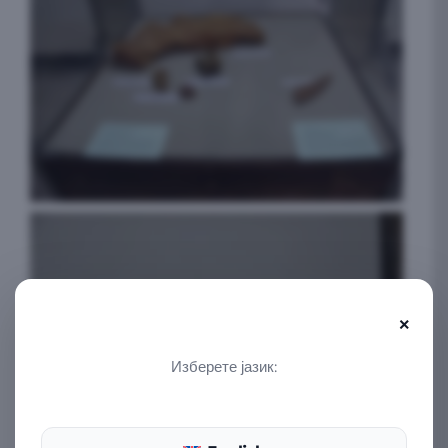
×
Изберете јазик: