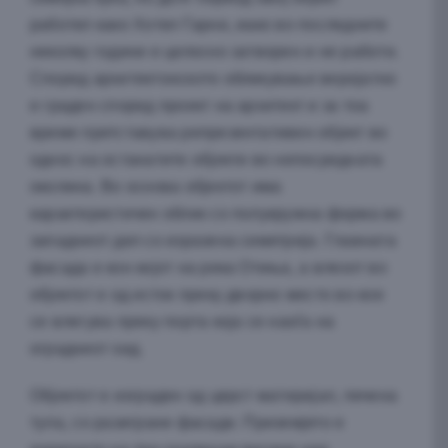
работел како Хотел Гарни, иако во последните
неколку години е целосно затворен и не работи.
Според архитектонското обликување веројатно
е граден според проект на архитект и за тоа
време претставува репрезентативен објект во
однос на останатите објекти во непосредната
околина. Во основа објектот има
карактеристичен облик со полукружна форма во
западниот дел со изразена симетрија. Главната
фасада е кон кејот на река Отиња, а влезот во
објектот е од исток преку дворно место во кое
се влегува преку порта која се наоѓа на
оградниот ѕид.
Објектот е изграден од цврст материјал, печена
тула, со разиграни фасади. Приземјето е