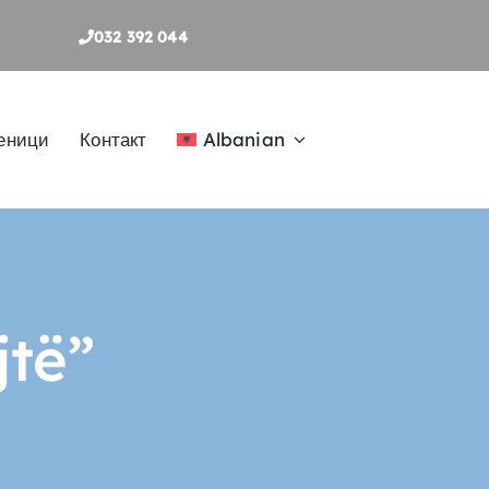
032 392 044
еници
Контакт
Albanian
jtë”
”