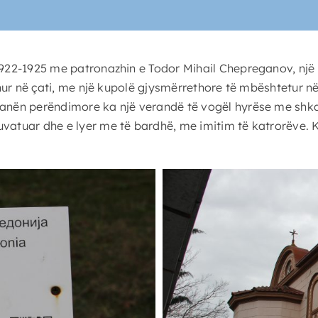
1922-1925 me patronazhin e Todor Mihail Chepreganov, një t
rehur në çati, me një kupolë gjysmërrethore të mbështetur 
 anën perëndimore ka një verandë të vogël hyrëse me shka
uvatuar dhe e lyer me të bardhë, me imitim të katrorëve. K