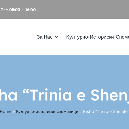
Пет 08:00 – 16:00
За Нас
Културно-Историски Спом
ha “Trinia e Shen
Home
»
Културно-историски споменици
»
Kisha “Trinia e Shenjtë