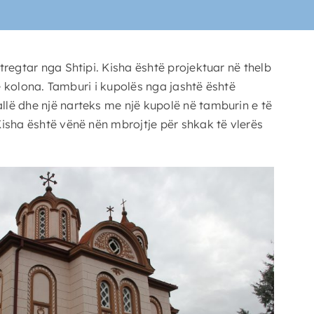
regtar nga Shtipi. Kisha është projektuar në thelb
në kolona. Tamburi i kupolës nga jashtë është
llë dhe një narteks me një kupolë në tamburin e të
isha është vënë nën mbrojtje për shkak të vlerës