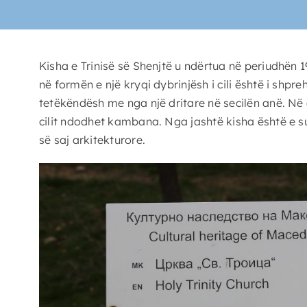
Kisha e Trinisë së Shenjtë u ndërtua në periudhën 
në formën e një kryqi dybrinjësh i cili është i shp
tetëkëndësh me nga një dritare në secilën anë. Në
cilit ndodhet kambana. Nga jashtë kisha është e s
së saj arkitekturore.