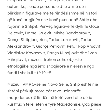
autentike, sende personale dhe armë që i
përkisnin figurave më të rëndësishme në histori
që kanë origjinën ose kanë punuar në Shtip dhe
rajonin e Shtipit. Përveç figurave të dylli të Goce
Delçevit, Dame Gruevit, Mishe Razvigorovit,
Donço Shtipjançetos, Todor Lazarovit, Todor
Aleksandrovit, Gjorçe Petrovit, Petar Pop Arsovit,
Vladislav Kovaçevit, Panço Mihajlovit dhe Ivan
Mihajlovit, muzeu strehon edhe objekte
etnologjike nga jeta shoqërore e njerëzve nga
fundi i shekullit të 19-të.
Muzeu i VMRO-së në Novo Sellë, Shtip është një
shtëpi përkujtimore për revolucionarët
maqedonas që lindën në këtë vend dhe që ia
kushtuan tërë jetën e tyre Maqedonisë. Çdo pjesë