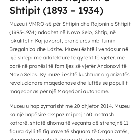
Shtipit (1893 – 1934)
Muzeu i VMRO-së për Shtipin dhe Rajonin e Shtipit
(1893-1934) ndodhet në Novo Selo, Shtip, në
lokalitetin Kaj javorot, pranë urës mbi lumin
Bregalnica dhe L’dzite. Muzeu është i vendosur në
një shtëpi me arkitekturë të qytetit të vjetër, më
parë në pronësi të familjes së vjetër Andonovi të
Novo Selos. Ky muze i është kushtuar organizatës
revolucionare maqedonase dhe luftës së popullit
maqedonas për një Maqedoni autonome.
Muzeu u hap zyrtarisht më 20 dhjetor 2014. Muzeu
ka një hapësirë ​​ekspozimi prej 160 metrash
katrorë, shtatë dhoma të veçanta që strehojnë 11
figura dylli të figurave të shquara të Organizatës,
eksponate me vlerë, fotografi, dokumente