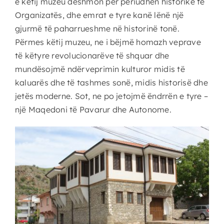
e këtij muzeu dëshmon për periudhën historike të
Organizatës, dhe emrat e tyre kanë lënë një
gjurmë të paharrueshme në historinë tonë.
Përmes këtij muzeu, ne i bëjmë homazh veprave
të këtyre revolucionarëve të shquar dhe
mundësojmë ndërveprimin kulturor midis të
kaluarës dhe të tashmes sonë, midis historisë dhe
jetës moderne. Sot, ne po jetojmë ëndrrën e tyre –
një Maqedoni të Pavarur dhe Autonome.