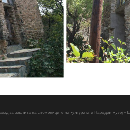
авод за заштита на спомениците на културата и Народен музеј – 