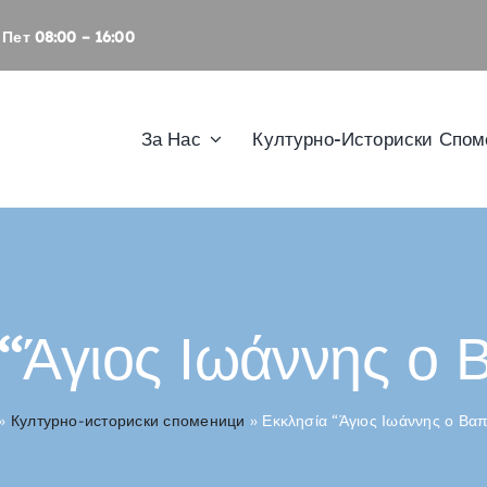
Пет 08:00 – 16:00
За Нас
Културно-Историски Спо
“Άγιος Ιωάννης ο 
»
Културно-историски споменици
»
Εκκλησία “Άγιος Ιωάννης ο Βαπ