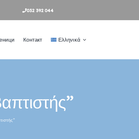
032 392 044
меници
Контакт
Ελληνικά
Βαπτιστής”
τιστής”