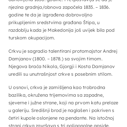
njezina gradnja/obnova započela 1835. – 1836.
godine te da je izgrađena dobrovoljno
prikupljenim sredstvima građana Štipa, u
razdoblju kada je Makedonija još uvijek bila pod
turskom okupacijom.
Crkvu je sagradio talentirani protomajstor Andrej
Damjanov (1800. – 1878.) sa svojim timom.
Njegova braća Nikola, Gjorgji i Kosta Damjanov
uredili su unutrašnjost crkve s posebnim stilom.
U osnovi, crkva je zamišljena kao trobrodna
bazilika, okružena trijemovima sa zapadne,
sjeverne i južne strane, koji na prvom katu prelaze
u galeriju. Središnji brod je naglašen i pokriven s
četiri kupole oslonjene na pendante. Na istočnoj
strani crkva završava s tri poligonalne apside.