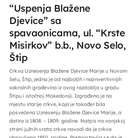
“Uspenja Blažene
Djevice” sa
spavaonicama, ul. “Krste
Misirkov” b.b., Novo Selo,
Štip
Crkva Uznesenja Blažene Djevice Marije u Novom
Selu, Štip, jedna je od najboljih i najinventivnijih
sakralnih građevina iz ovog razdoblja u gradu
Štipu i istočnoj Makedoniji. Izgrađena je na
mjestu starije crkve, koja je također bila
posvećena Uznesenju Blažene Djevice Marije, a
datira iz 1808. – 1809. godine. Natpis na vanjskoj
strani južnih vrata crkve navodi da je crkva
obnovljena 1850. godine. Pretpostavlja se da je