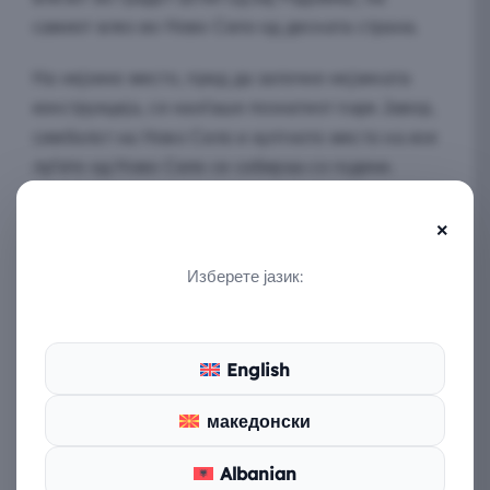
самиот влез во Ново Село од десната страна.
На нејзино место, пред да започне нејзината
конструкција, се наоѓаше познатиот парк Јавор,
симболот на Ново Село и култното место на кое
луѓето од Ново Село се собираа со години.
Ова место беше срушено и на 1 август 2012
×
година започнува изградбата на црквата „Св.
Изберете јазик:
Димитрија Солунски“. Црквата е посветена на
познатиот македонски светец од IV век, а
истата е осветена на 3 ноември 2024 година од
Архиепископот Охридски и Македонски г.г.
English
Стефан. Црквата е богата со фрески и голем
македонски
број на икони од светецот и други светци.
Albanian
Жалејќи за својот симбол, паркот Јавор,