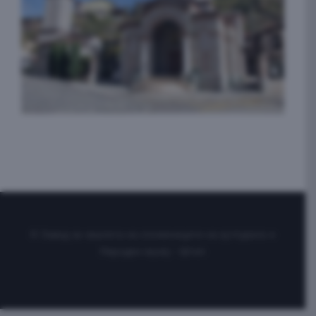
© Завод за заштита на спомениците на културата и
Народен музеј – Штип