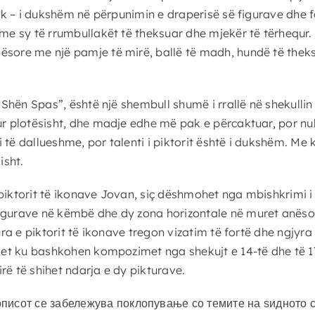
jik – i dukshëm në përpunimin e draperisë së figurave dhe f
me sy të rrumbullakët të theksuar dhe mjekër të tërhequr. F
ësore me një pamje të mirë, ballë të madh, hundë të thek
“Shën Spas”, është një shembull shumë i rrallë në shekullin 
ur plotësisht, dhe madje edhe më pak e përcaktuar, por nuk
si të dallueshme, por talenti i piktorit është i dukshëm. M
isht.
lë piktorit të ikonave Jovan, siç dëshmohet nga mbishkrimi i
figurave në këmbë dhe dy zona horizontale në muret anëso
tura e piktorit të ikonave tregon vizatim të fortë dhe ngj
ndet ku bashkohen kompozimet nga shekujt e 14-të dhe të 17
irë të shihet ndarja e dy pikturave.
исот се забележува поклопување со темите на ѕидното сл