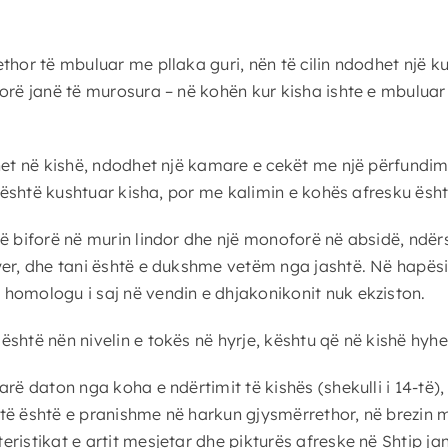
thor të mbuluar me pllaka guri, nën të cilin ndodhet një 
rorë janë të murosura – në kohën kur kisha ishte e mbuluar
yhet në kishë, ndodhet një kamare e cekët me një përfundi
i është kushtuar kisha, por me kalimin e kohës afresku ësht
jë biforë në murin lindor dhe një monoforë në absidë, ndë
er, dhe tani është e dukshme vetëm nga jashtë. Në hapësirë
homologu i saj në vendin e dhjakonikonit nuk ekziston.
shtë nën nivelin e tokës në hyrje, kështu që në kishë hyhet
rë daton nga koha e ndërtimit të kishës (shekulli i 14-të),
14-të është e pranishme në harkun gjysmërrethor, në brezin
eristikat e artit mesjetar dhe pikturës afreske në Shtip 