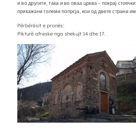
и во другите, така и во оваа црква – покрај стоеч
прикажани големи попрсја, кои од двете страни им
Përbërësit e pronës:
Pikturë afreske nga shekujt 14 dhe 17.