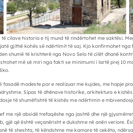
ë cilave historia e tij mund të rindërtohet me saktësi. M
atë gjithë kohës së ndërtimit të saj. Kjo konfirmohet nga fa
en shumë të krishterë nga Novo Selo të cilët dhanë kontr
trohet më së miri nga fakti se minimumi i lartë prej 10 m
oško.
një fasadë modeste por e realizuar me kujdes, me hapje p
dryshme. Sipas të dhënave historike, arkitektura e kishës ë
ndosje të shumëfishtë të kishës me ndërtimin e mbivendosj
 nef me një absidë trefaqëshe nga jashtë dhe një gjysmër
mb, gjë që është veçanërisht e dukshme në anën veriore. Ë
janë të sheshta, të këndshme me kamare të cekëta, ndërsa