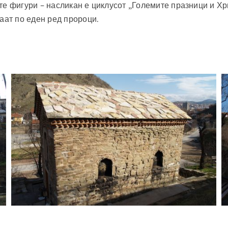
ките фигури – насликан е циклусот „Големите празници и Х
аат по еден ред пророци.