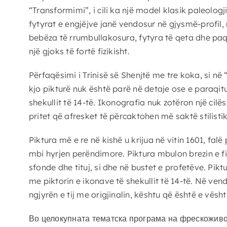
“Transformimi”, i cili ka një model klasik paleolog
fytyrat e engjëjve janë vendosur në gjysmë-profil, 
bebëza të rrumbullakosura, fytyra të qeta dhe paq
një gjoks të fortë fizikisht.
Përfaqësimi i Trinisë së Shenjtë me tre koka, si në 
kjo pikturë nuk është parë në detaje ose e paraqit
shekullit të 14-të. Ikonografia nuk zotëron një cilë
pritet që afresket të përcaktohen më saktë stilistik
Piktura më e re në kishë u krijua në vitin 1601, fa
mbi hyrjen perëndimore. Piktura mbulon brezin e 
sfonde dhe tituj, si dhe në bustet e profetëve. Pik
me piktorin e ikonave të shekullit të 14-të. Në ve
ngjyrën e tij me origjinalin, kështu që është e vësht
Во целокупната тематска програма на фрескоживоп