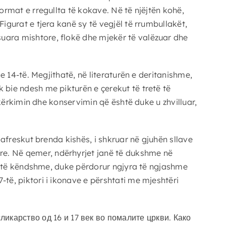
ormat e rregullta të kokave. Në të njëjtën kohë,
igurat e tjera kanë sy të vegjël të rrumbullakët,
suara mishtore, flokë dhe mjekër të valëzuar dhe
e 14-të. Megjithatë, në literaturën e deritanishme,
 bie ndesh me pikturën e çerekut të tretë të
e kërkimin dhe konservimin që është duke u zhvilluar,
 afreskut brenda kishës, i shkruar në gjuhën sllave
re. Në qemer, ndërhyrjet janë të dukshme në
yra të këndshme, duke përdorur ngjyra të ngjashme
-të, piktori i ikonave e përshtati me mjeshtëri
икарство од 16 и 17 век во помалите цркви. Како