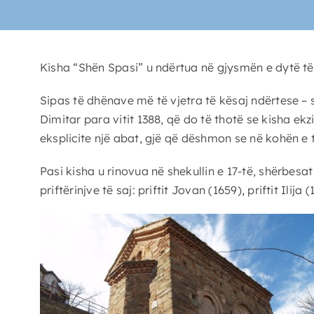
Kisha “Shën Spasi” u ndërtua në gjysmën e dytë të s
Sipas të dhënave më të vjetra të kësaj ndërtese –
Dimitar para vitit 1388, që do të thotë se kisha ek
eksplicite një abat, gjë që dëshmon se në kohën e t
Pasi kisha u rinovua në shekullin e 17-të, shërbes
priftërinjve të saj: priftit Jovan (1659), priftit Ilija