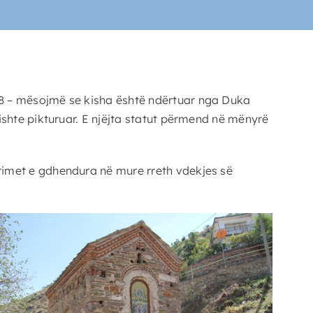
388 – mësojmë se kisha është ndërtuar nga Duka
 ishte pikturuar. E njëjta statut përmend në mënyrë
krimet e gdhendura në mure rreth vdekjes së