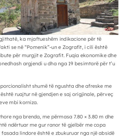
egjithatë, ka mjaftueshëm indikacione për të
kti se në “Pomenik”-un e Zografit, i cili është
ibute për murgjit e Zografit. Fuqia ekonomike dhe
onedhash argjendi u dha nga 19 besimtarë për t’u
roporcionalisht shumë të ngushta dhe afreske me
shtë ruajtur në gjendjen e saj origjinale, përveç
eve mbi korniza.
rethore nga brenda, me përmasa 7.80 × 3.80 m dhe
shtë ndërtuar me gur ranor të gjelbër me copa
 fasada lindore është e zbukuruar nga një absidë