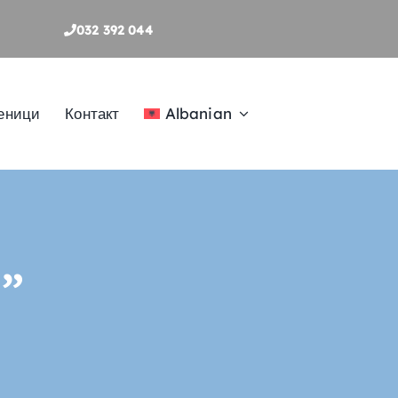
032 392 044
еници
Контакт
Albanian
”