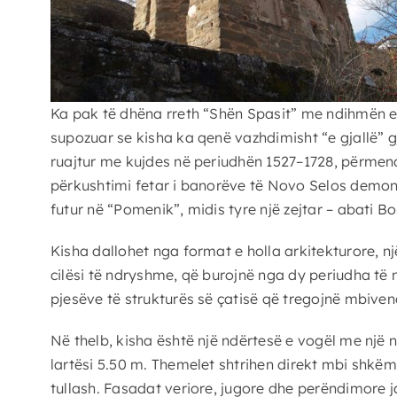
Ka pak të dhëna rreth “Shën Spasit” me ndihmën e t
supozuar se kisha ka qenë vazhdimisht “e gjallë” gj
ruajtur me kujdes në periudhën 1527–1728, përmend
përkushtimi fetar i banorëve të Novo Selos demons
futur në “Pomenik”, midis tyre një zejtar – abati B
Kisha dallohet nga format e holla arkitekturore, 
cilësi të ndryshme, që burojnë nga dy periudha të n
pjesëve të strukturës së çatisë që tregojnë mbive
Në thelb, kisha është një ndërtesë e vogël me një
lartësi 5.50 m. Themelet shtrihen direkt mbi shkë
tullash. Fasadat veriore, jugore dhe perëndimore 