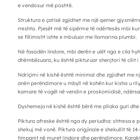
e vendosur më poshtë.
Struktura e çatisë zgjidhet me një qemer gjysmërre
rreshta. Pjesët më të sipërme të ndërtesës mbi ku
se fillimisht ishte e mbuluar me llamarina plumbi.
Në fasadën lindore, mbi derën e ulët nga e cila h
dhëmbëzuara, ku është pikturuar shenjtori të cilit 
Ndriçimi në kishë është minimal dhe zgjidhet me n
anën perëndimore u mbyll në kohën kur kisha u rily
kamare të vogël në vendin e proskomidisë, ndërsa 
Dyshemeja në kishë është bërë me pllaka guri dhe ë
Piktura afreske është nga dy periudha: shtresa e pa
shekuj më vonë. Piktura origjinale e shekullit të 
timpanit në muret lindore dhe perëndimore. Karakt