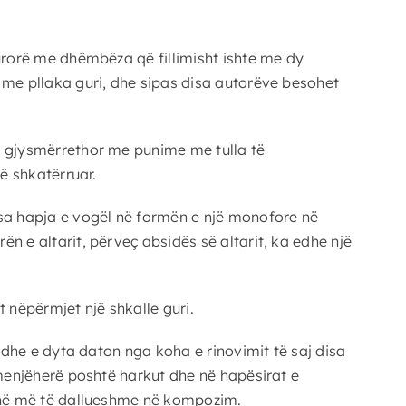
kurorë me dhëmbëza që fillimisht ishte me dy
 me pllaka guri, dhe sipas disa autorëve besohet
m gjysmërrethor me punime me tulla të
ë shkatërruar.
rsa hapja e vogël në formën e një monofore në
n e altarit, përveç absidës së altarit, ka edhe një
 nëpërmjet një shkalle guri.
 dhe e dyta daton nga koha e rinovimit të saj disa
 menjëherë poshtë harkut dhe në hapësirat e
janë më të dallueshme në kompozim.