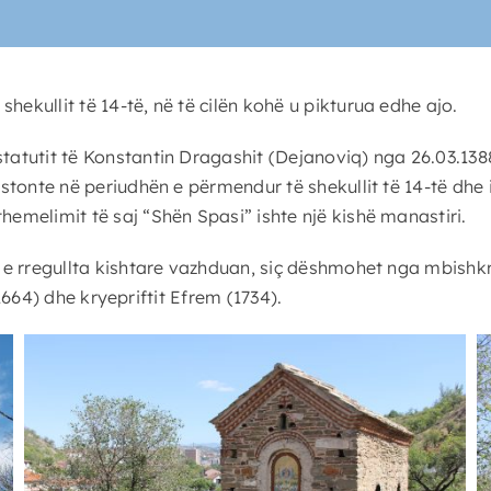
hekullit të 14-të, në të cilën kohë u pikturua edhe ajo.
 statutit të Konstantin Dragashit (Dejanoviq) nga 26.03.1
zistonte në periudhën e përmendur të shekullit të 14-të dhe
hemelimit të saj “Shën Spasi” ishte një kishë manastiri.
at e rregullta kishtare vazhduan, siç dëshmohet nga mbish
 (1664) dhe kryepriftit Efrem (1734).