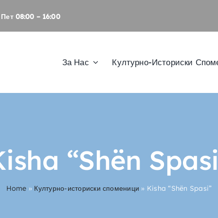
Пет 08:00 – 16:00
За Нас
Културно-Историски Спом
Kisha “Shën Spasi
Home
»
Културно-историски споменици
»
Kisha “Shën Spasi”