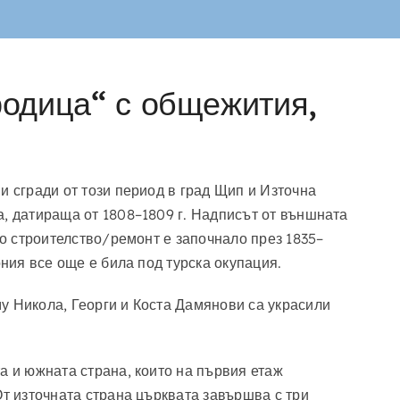
родица“ с общежития,
и сгради от този период в град Щип и Източна
а, датираща от 1808–1809 г. Надписът от външната
то строителство/ремонт е започнало през 1835–
ония все още е била под турска окупация.
у Никола, Георги и Коста Дамянови са украсили
а и южната страна, които на първия етаж
От източната страна църквата завършва с три