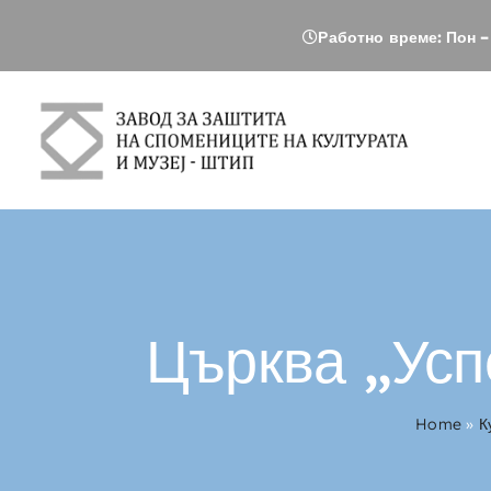
Skip
Работно време: Пон – 
to
content
Църква „Усп
Home
»
К