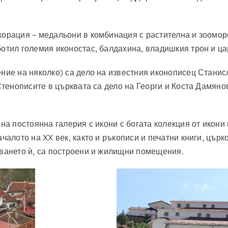
корация – медальони в комбинация с растителна и зоомор
ботил големия иконостас, балдахина, владишкия трон и ца
ение на няколко) са дело на известния иконописец Стани
 Стенописите в църквата са дело на Георги и Коста Дамяно
ена постоянна галерия с икони с богата колекция от икони
ачалото на XX век, както и ръкописи и печатни книги, цър
яването ѝ, са построени и жилищни помещения.