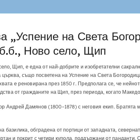
а „Успение на Света Бого
б.б., Ново село, Щип
ело, Щип, е една от най-добрите и изобретателни сакралн
а църква, също посветена на Успение на Света Богородиц
квата е реновирана през 1850 г. Предполага се, че нейно
едства от гражданите на Щип, през периода, когато Макед
р Андрей Дамянов (1800–1878) с неговия екип. Братята м
а базилика, обградена от портици от западната, севернат
ртан и покрит с четири купола, поддържани от панданти. 