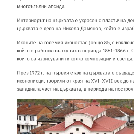
многоъгълни апсиди.
Интериорът на църквата е украсен с пластична де
църквата е дело на Никола Дамянов, който е изра
Иконите на големия иконостас (общо 85, с изключ
който е работил върху тях в периода 1861–1866 г.
които са изрисувани няколко композиции и светци.
През 1972 г. на първия етаж на църквата е създад
иконописци, творили от края на XVI–XVII век до н
западната част на църквата, в периода на постро