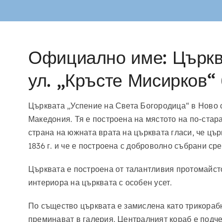
Официално име: Църкв
ул. „Кръсте Мисирков“ 
Църквата „Успение на Света Богородица“ в Ново с
Македония. Тя е построена на мястото на по-стар
страна на южната врата на църквата гласи, че цър
1836 г. и че е построена с доброволно събрани ср
Църквата е построена от талантливия протомайсто
интериора на църквата с особен усет.
По същество църквата е замислена като трикорабн
преминават в галерия. Централният кораб е подче