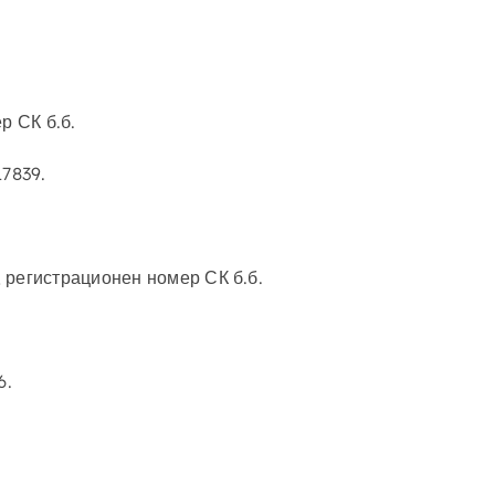
р СК б.б.
17839.
 регистрационен номер СК б.б.
6.