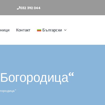
032 392 044
еници
Контакт
Български
 Богородица“
огородица“