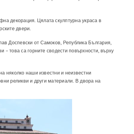
фна декорация. Цялата скулптурна украса в
рските двери.
слав Доспевски от Самоков, Република България,
ви – това са горните сводести повърхности, върху
 на няколко наши известни и неизвестни
ковни реликви и други материали. В двора на