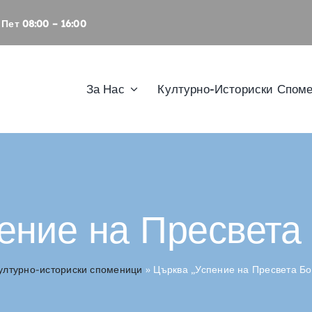
Пет 08:00 – 16:00
За Нас
Културно-Историски Спом
ение на Пресвета
ултурно-историски споменици
»
Църква „Успение на Пресвета Б