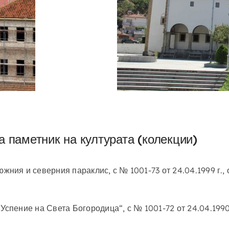
а паметник на културата (колекции)
южния и северния параклис, с № 1001-73 от 24.04.1999 г.,
„Успение на Света Богородица“, с № 1001-72 от 24.04.1990