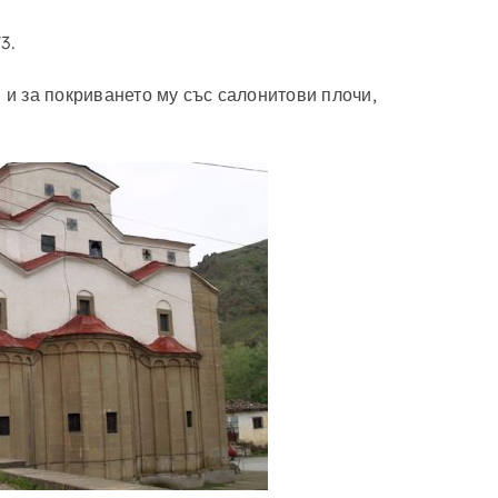
3.
 и за покриването му със салонитови плочи,