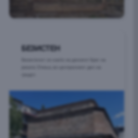
БЕЗИСТЕН
Безистенот се наоѓа на десниот брег на
реката Отиња, во централниот дел на
градот.