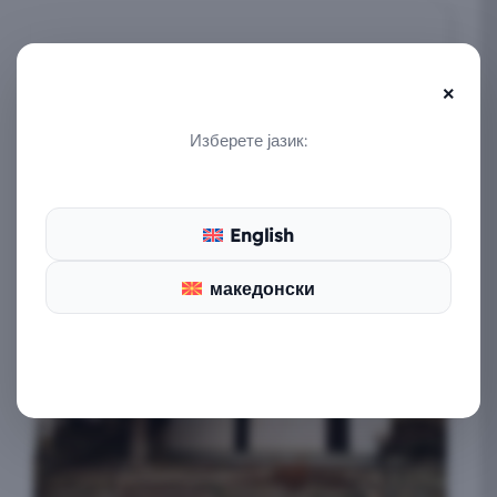
СПОМЕН КУЌА НА
СЛАВЧО СТОЈМЕНСКИ
×
Изберете јазик:
За прв пат спомен куќата е отворена на 8
ноември 1981 год, по повод 37 години од
ослободувањето на градот Штип
English
македонски