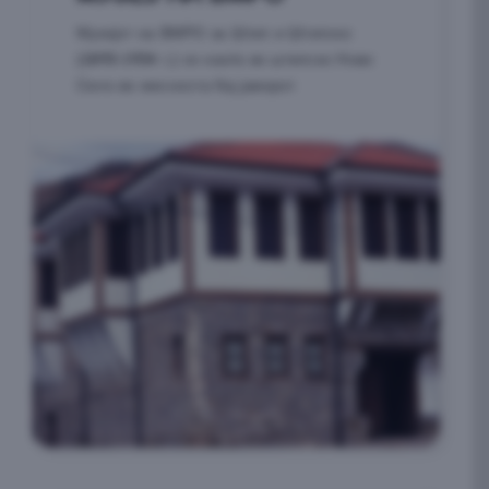
Музејот на ВМРО за Штип и Штипско
(1893-1934 г.)
се наоѓа во штипско Ново
Село во месноста Кај јаворот