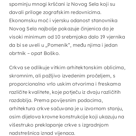
spominju mnogi kršćani iz Novog Sela koji su
davali priloge zografskim redovnicima.
Ekonomsku moć i vjersku odanost stanovnika
Novog Sela najbolje pokazuje činjenica da je
visoki minimum od 10 srebrnjaka dalo 19 vjernika
da bi se uveli u „Pomenik“, među njima i jedan
obrtnik – opat Boško.
Crkva se odlikuje vitkim arhitektonskim oblicima,
skromnim, ali pažljivo izvedenim pročeljem, s
proporcionalno vrlo uskim otvorima i freskama
različite kvalitete, koje potječu iz dvaju različitih
razdoblja. Prema povijesnim podacima,
arhitektura crkve sačuvana je u izvornom stanju,
osim dijelova krovne konstrukcije koji ukazuju na
višestruko preklapanje crkve s izgradnjom
nadstrešnica iznad vijenaca.