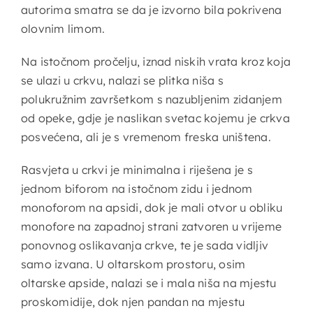
autorima smatra se da je izvorno bila pokrivena
olovnim limom.
Na istočnom pročelju, iznad niskih vrata kroz koja
se ulazi u crkvu, nalazi se plitka niša s
polukružnim završetkom s nazubljenim zidanjem
od opeke, gdje je naslikan svetac kojemu je crkva
posvećena, ali je s vremenom freska uništena.
Rasvjeta u crkvi je minimalna i riješena je s
jednom biforom na istočnom zidu i jednom
monoforom na apsidi, dok je mali otvor u obliku
monofore na zapadnoj strani zatvoren u vrijeme
ponovnog oslikavanja crkve, te je sada vidljiv
samo izvana. U oltarskom prostoru, osim
oltarske apside, nalazi se i mala niša na mjestu
proskomidije, dok njen pandan na mjestu