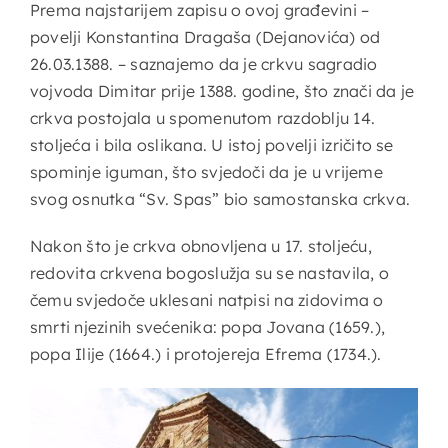
Prema najstarijem zapisu o ovoj građevini –
povelji Konstantina Dragaša (Dejanovića) od
26.03.1388. – saznajemo da je crkvu sagradio
vojvoda Dimitar prije 1388. godine, što znači da je
crkva postojala u spomenutom razdoblju 14.
stoljeća i bila oslikana. U istoj povelji izričito se
spominje iguman, što svjedoči da je u vrijeme
svog osnutka “Sv. Spas” bio samostanska crkva.
Nakon što je crkva obnovljena u 17. stoljeću,
redovita crkvena bogoslužja su se nastavila, o
čemu svjedoče uklesani natpisi na zidovima o
smrti njezinih svećenika: popa Jovana (1659.),
popa Ilije (1664.) i protojereja Efrema (1734.).