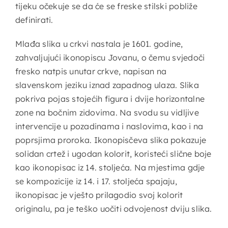
tijeku očekuje se da će se freske stilski pobliže
definirati.
Mlađa slika u crkvi nastala je 1601. godine,
zahvaljujući ikonopiscu Jovanu, o čemu svjedoči
fresko natpis unutar crkve, napisan na
slavenskom jeziku iznad zapadnog ulaza. Slika
pokriva pojas stojećih figura i dvije horizontalne
zone na bočnim zidovima. Na svodu su vidljive
intervencije u pozadinama i naslovima, kao i na
poprsjima proroka. Ikonopisčeva slika pokazuje
solidan crtež i ugodan kolorit, koristeći slične boje
kao ikonopisac iz 14. stoljeća. Na mjestima gdje
se kompozicije iz 14. i 17. stoljeća spajaju,
ikonopisac je vješto prilagodio svoj kolorit
originalu, pa je teško uočiti odvojenost dviju slika.