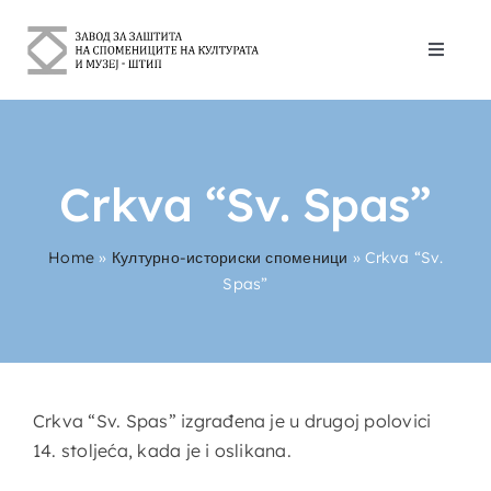
Skip
to
Toggle
content
Naviga
За Нас
Културно-историски споменици
Crkva “Sv. Spas”
Контакт
Home
»
Културно-историски споменици
»
Crkva “Sv.
Spas”
Hrvatski
Crkva “Sv. Spas” izgrađena je u drugoj polovici
14. stoljeća, kada je i oslikana.