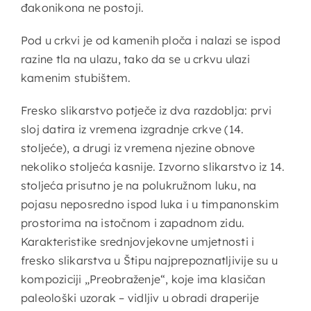
đakonikona ne postoji.
Pod u crkvi je od kamenih ploča i nalazi se ispod
razine tla na ulazu, tako da se u crkvu ulazi
kamenim stubištem.
Fresko slikarstvo potječe iz dva razdoblja: prvi
sloj datira iz vremena izgradnje crkve (14.
stoljeće), a drugi iz vremena njezine obnove
nekoliko stoljeća kasnije. Izvorno slikarstvo iz 14.
stoljeća prisutno je na polukružnom luku, na
pojasu neposredno ispod luka i u timpanonskim
prostorima na istočnom i zapadnom zidu.
Karakteristike srednjovjekovne umjetnosti i
fresko slikarstva u Štipu najprepoznatljivije su u
kompoziciji „Preobraženje“, koje ima klasičan
paleološki uzorak – vidljiv u obradi draperije