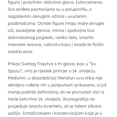
figura i pravilnim oblicima glava. Istovremeno,
lica anđela postavljena su u poluprofilu, s
naglašenim okruglim očima i uvučenim
podbradcima. Ostale figure imaju male okrugle
oči, zaobljene zjenice, mirna i spokojna lica
dobrodušnog pogleda, velika čela, izrazito
mesnate nosove, valovitu kosu i brade te fizički
snažna prsa.
Prikaz Svetog Trojstva s tri glave, kao u “Sv.
Spasu”, vrlo je rijedak primjer u 14. stoljeću.
Međutim, u dosadašnjoj literaturi ova slika nije
detaljno viđena niti u potpunosti prikazana, a još
manje pobliže definirana, ali ne proturječi slici iz
treće četvrtine 14. stoljeća. Ikonografija ne
posjeduje izrazitu kvalitetu, ali je talent slikara
uočljiv. Istraživanjem i konzervacijom koja je u