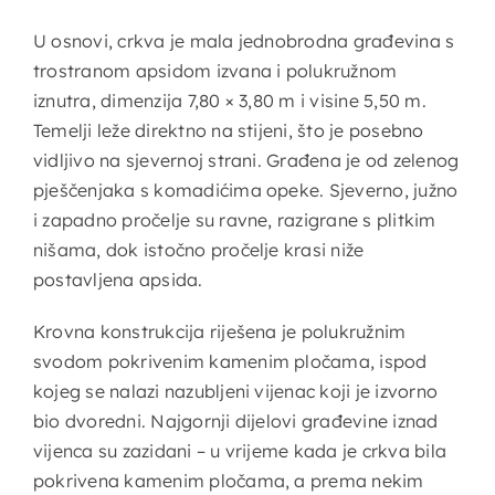
U osnovi, crkva je mala jednobrodna građevina s
trostranom apsidom izvana i polukružnom
iznutra, dimenzija 7,80 × 3,80 m i visine 5,50 m.
Temelji leže direktno na stijeni, što je posebno
vidljivo na sjevernoj strani. Građena je od zelenog
pješčenjaka s komadićima opeke. Sjeverno, južno
i zapadno pročelje su ravne, razigrane s plitkim
nišama, dok istočno pročelje krasi niže
postavljena apsida.
Krovna konstrukcija riješena je polukružnim
svodom pokrivenim kamenim pločama, ispod
kojeg se nalazi nazubljeni vijenac koji je izvorno
bio dvoredni. Najgornji dijelovi građevine iznad
vijenca su zazidani – u vrijeme kada je crkva bila
pokrivena kamenim pločama, a prema nekim