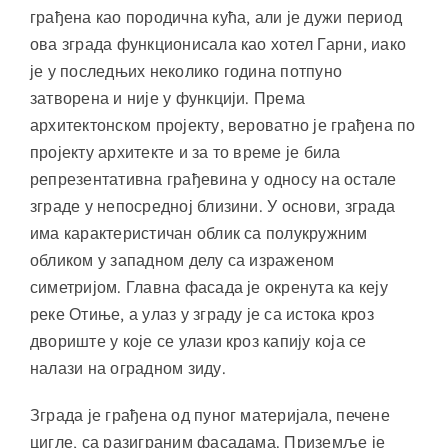
грађена као породична кућа, али је дужи период
ова зграда функционисала као хотел Гарни, иако
је у последњих неколико година потпуно
затворена и није у функцији. Према
архитектонском пројекту, вероватно је грађена по
пројекту архитекте и за то време је била
репрезентативна грађевина у односу на остале
зграде у непосредној близини. У основи, зграда
има карактеристичан облик са полукружним
обликом у западном делу са израженом
симетријом. Главна фасада је окренута ка кеју
реке Отиње, а улаз у зграду је са истока кроз
двориште у које се улази кроз капију која се
налази на оградном зиду.
Зграда је грађена од пуног материјала, печене
цигле, са разиграним фасадама. Приземље је