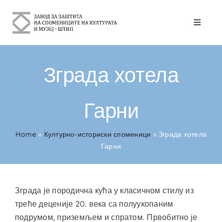
Skip
to
Toggle
content
Naviga
За Нас
Зграда хотела
Културно-историски споменици
Гарни
Контакт
Home
»
Културно-историски споменици
»
Зграда хотела
српски
Гарни
Зграда је породична кућа у класичном стилу из
треће деценије 20. века са полуукопаним
подрумом, приземљем и спратом. Првобитно је