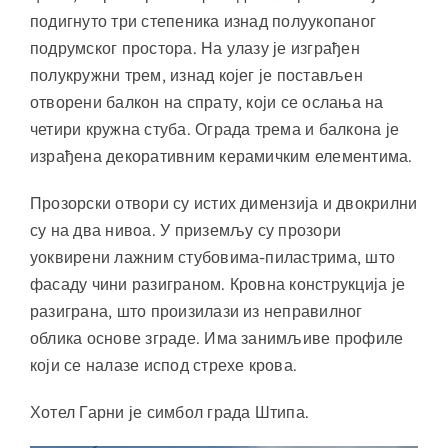
подигнуто три степеника изнад полуукопаног
подрумског простора. На улазу је изграђен
полукружни трем, изнад којег је постављен
отворени балкон на спрату, који се ослања на
четири кружна стуба. Ограда трема и балкона је
израђена декоративним керамичким елементима.
Прозорски отвори су истих димензија и двокрилни
су на два нивоа. У приземљу су прозори
уоквирени лажним стубовима-пиластрима, што
фасаду чини разиграном. Кровна конструкција је
разиграна, што произилази из неправилног
облика основе зграде. Има занимљиве профиле
који се налазе испод стрехе крова.
Хотел Гарни је симбол града Штипа.