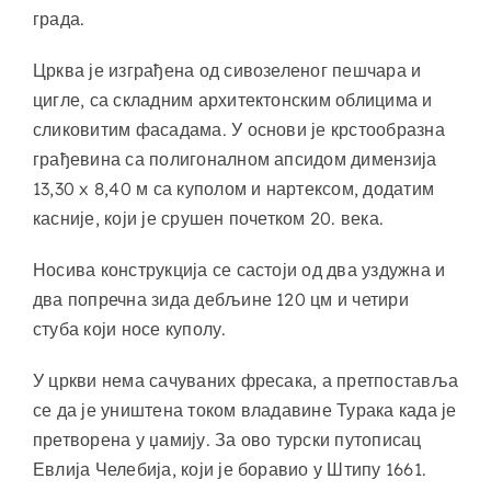
града.
Црква је изграђена од сивозеленог пешчара и
цигле, са складним архитектонским облицима и
сликовитим фасадама. У основи је крстообразна
грађевина са полигоналном апсидом димензија
13,30 x 8,40 м са куполом и нартексом, додатим
касније, који је срушен почетком 20. века.
Носива конструкција се састоји од два уздужна и
два попречна зида дебљине 120 цм и четири
стуба који носе куполу.
У цркви нема сачуваних фресака, а претпоставља
се да је уништена током владавине Турака када је
претворена у џамију. За ово турски путописац
Евлија Челебија, који је боравио у Штипу 1661.