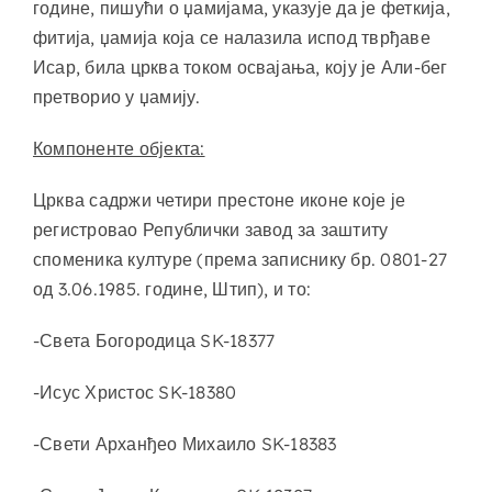
године, пишући о џамијама, указује да је феткија,
фитија, џамија која се налазила испод тврђаве
Исар, била црква током освајања, коју је Али-бег
претворио у џамију.
Компоненте објекта:
Црква садржи четири престоне иконе које је
регистровао Републички завод за заштиту
споменика културе (према записнику бр. 0801-27
од 3.06.1985. године, Штип), и то:
-Света Богородица SK-18377
-Исус Христос SK-18380
-Свети Арханђео Михаило SK-18383