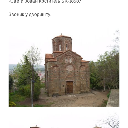
-Свети Јован Крститељ SK-18387
Звоник у дворишту.