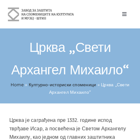
Skip
to
Toggle
content
Naviga
За Нас
Црква „Свети
Културно-историски споменици
Архангел Михаило“
Контакт
Home
»
Културно-историски споменици
»
Црква „Свети
српски
Архангел Михаило“
Црква је саграђена пре 1332. године испод
тврђаве Исар, а посвећена је Светом Архангелу
Михаилу, као једном од главних заштитника