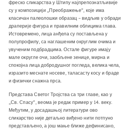
фреско сликарства у Штипу најпрепознатљивије
су у композицији „Преображење“, које има
класичан палеолошки образац – видљив у обради
драперије фигура и правилним облицима глава.
Истовремено, лица анђела су постављена у
полупрофилу, са наглашеним округлим очима и
увученим подбрадцима. Остале фигуре имају
мале округле очи, заобљене зенице, мирна и
спокојна лица добродушног погледа, велика чела,
изразито меснате носеве, таласасту косу и браде
и физички снажна прса.
Представа Светог Тројства са три главе, као у
„Св. Спасу“, веома је редак пример у 14. веку.
Међутим, у досадашњој литератури ово
сликарство није детаљно виђено нити потпуно
представљено, а још мање ближе дефинисано,