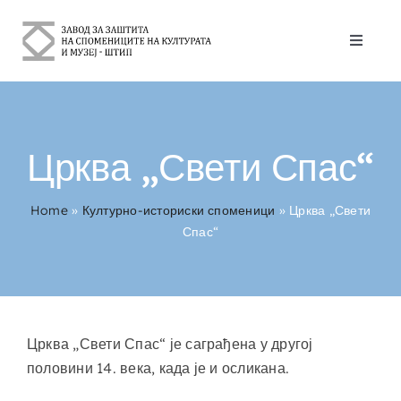
Skip
to
Toggle
content
Naviga
За Нас
Културно-историски споменици
Црква „Свети Спас“
Контакт
Home
»
Културно-историски споменици
»
Црква „Свети
Спас“
српски
Црква „Свети Спас“ је саграђена у другој
половини 14. века, када је и осликана.