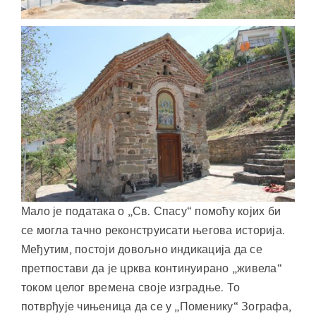
Мало је података о „Св. Спасу“ помоћу којих би
се могла тачно реконструисати његова историја.
Међутим, постоји довољно индикација да се
претпостави да је црква континуирано „живела“
током целог времена своје изградње. То
потврђује чињеница да се у „Поменику“ Зографа,