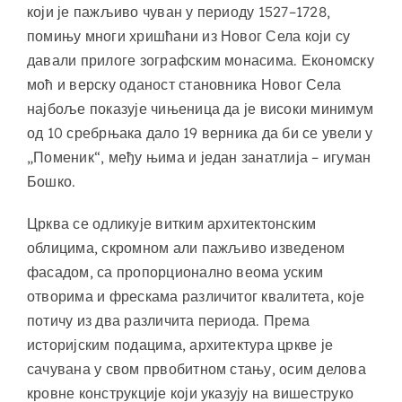
који је пажљиво чуван у периоду 1527–1728,
помињу многи хришћани из Новог Села који су
давали прилоге зографским монасима. Економску
моћ и верску оданост становника Новог Села
најбоље показује чињеница да је високи минимум
од 10 сребрњака дало 19 верника да би се увели у
„Поменик“, међу њима и један занатлија – игуман
Бошко.
Црква се одликује витким архитектонским
облицима, скромном али пажљиво изведеном
фасадом, са пропорционално веома уским
отворима и фрескама различитог квалитета, које
потичу из два различита периода. Према
историјским подацима, архитектура цркве је
сачувана у свом првобитном стању, осим делова
кровне конструкције који указују на вишеструко