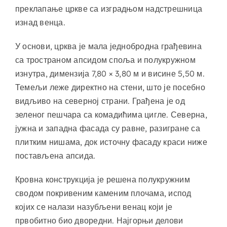
преклапање цркве са изградњом надстрешница
изнад венца.
У основи, црква је мала једнобродна грађевина
са тространом апсидом споља и полукружном
изнутра, димензија 7,80 × 3,80 м и висине 5,50 м.
Темељи леже директно на стени, што је посебно
видљиво на северној страни. Грађена је од
зеленог пешчара са комадићима цигле. Северна,
јужна и западна фасада су равне, разигране са
плитким нишама, док источну фасаду краси ниже
постављена апсида.
Кровна конструкција је решена полукружним
сводом покривеним каменим плочама, испод
којих се налази назубљени венац који је
првобитно био дворедни. Најгорњи делови