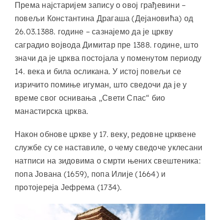
Према најстаријем запису о овој грађевини –
повељи Константина Драгаша (Дејановића) од
26.03.1388. године – сазнајемо да је цркву
саградио војвода Димитар пре 1388. године, што
значи да је црква постојала у поменутом периоду
14. века и била осликана. У истој повељи се
изричито помиње игуман, што сведочи да је у
време свог оснивања „Свети Спас“ био
манастирска црква.
Након обнове цркве у 17. веку, редовне црквене
службе су се наставиле, о чему сведоче уклесани
натписи на зидовима о смрти њених свештеника:
попа Јована (1659), попа Илије (1664) и
протојереја Јефрема (1734).