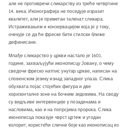
али не противречи сликарству из треће четвртине
14. века. Иконографија не поседује изразит
квалитет, али је приметан таленат сликара.
Истраживањем и конзервацијом која је у току,
очекује се да ће фреске бити стилски ближе
дефинисане.
Млађе сликарство у цркви настало је 1601.
године, захваљујући иконописцу Јовану, о чему
сведочи фреско натпис унутар цркве, написан на
словенском језику изнад западног улаза. Слика
обухвата појас стојећих фигура и две
хоризонталне зоне на бочним зидовима. На своду
су видљиве интервенције у позадинама и
насловима, као и на попрсјима пророка. Слика
иконописца показује чврст цртеж и угодан
колорит, користећи сличне боје као иконописац из