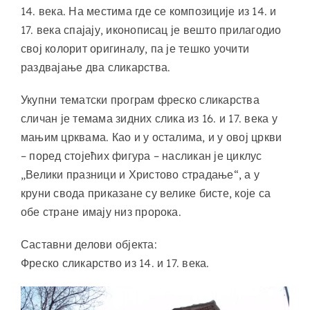
14. века. На местима где се композиције из 14. и
17. века спајају, иконописац је вешто прилагодио
свој колорит оригиналу, па је тешко уочити
раздвајање два сликарства.
Укупни тематски програм фреско сликарства
сличан је темама зидних слика из 16. и 17. века у
мањим црквама. Као и у осталима, и у овој цркви
– поред стојећих фигура – ​​насликан је циклус
„Велики празници и Христово страдање“, а у
круни свода приказане су велике бисте, које са
обе стране имају низ пророка.
Саставни делови објекта:
Фреско сликарство из 14. и 17. века.