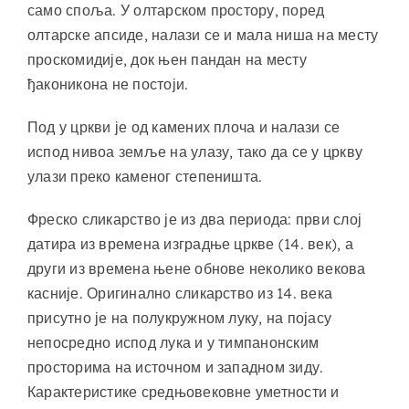
само споља. У олтарском простору, поред
олтарске апсиде, налази се и мала ниша на месту
проскомидије, док њен пандан на месту
ђаконикона не постоји.
Под у цркви је од камених плоча и налази се
испод нивоа земље на улазу, тако да се у цркву
улази преко каменог степеништа.
Фреско сликарство је из два периода: први слој
датира из времена изградње цркве (14. век), а
други из времена њене обнове неколико векова
касније. Оригинално сликарство из 14. века
присутно је на полукружном луку, на појасу
непосредно испод лука и у тимпанонским
просторима на источном и западном зиду.
Карактеристике средњовековне уметности и