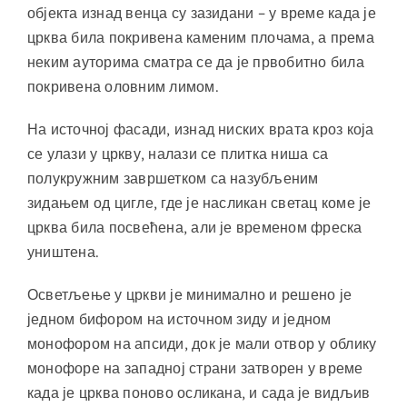
објекта изнад венца су зазидани – у време када је
црква била покривена каменим плочама, а према
неким ауторима сматра се да је првобитно била
покривена оловним лимом.
На источној фасади, изнад ниских врата кроз која
се улази у цркву, налази се плитка ниша са
полукружним завршетком са назубљеним
зидањем од цигле, где је насликан светац коме је
црква била посвећена, али је временом фреска
уништена.
Осветљење у цркви је минимално и решено је
једном бифором на источном зиду и једном
монофором на апсиди, док је мали отвор у облику
монофоре на западној страни затворен у време
када је црква поново осликана, и сада је видљив