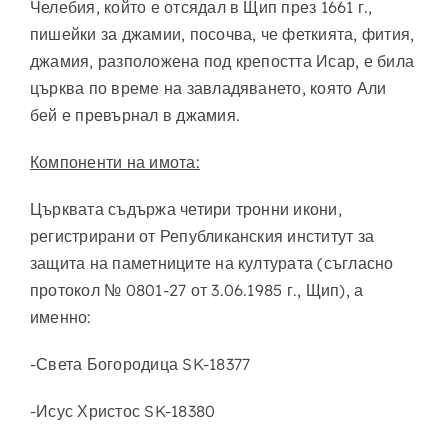
Челебия, който е отсядал в Щип през 1661 г.,
пишейки за джамии, посочва, че феткията, фития,
джамия, разположена под крепостта Исар, е била
църква по време на завладяването, която Али
бей е превърнал в джамия.
Компоненти на имота:
Църквата съдържа четири тронни икони,
регистрирани от Републиканския институт за
защита на паметниците на културата (съгласно
протокол № 0801-27 от 3.06.1985 г., Щип), а
именно:
-Света Богородица SK-18377
-Исус Христос SK-18380