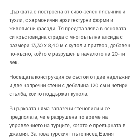
Църквата е построена от сиво-зелен пясъчник и
тухли, с хармонични архитектурни форми и
живописни фасади. Тя представлява в основата
си кръстовидна сграда с многоъгълна апсида с
размери 13,30 х 8,40 м с купол и притвор, добавен
по-късно, който е разрушен в началото на 20-ти
век.
Носещата конструкция се състои от две надлъжни
и две напречни стени с дебелина 120 см и четири
стълба, които поддържат купола.
В църквата няма запазени стенописи и се
предполага, че е разрушена по време на
управлението на турците, когато е превърната в
джамия. За това турският пътеписец Евлия