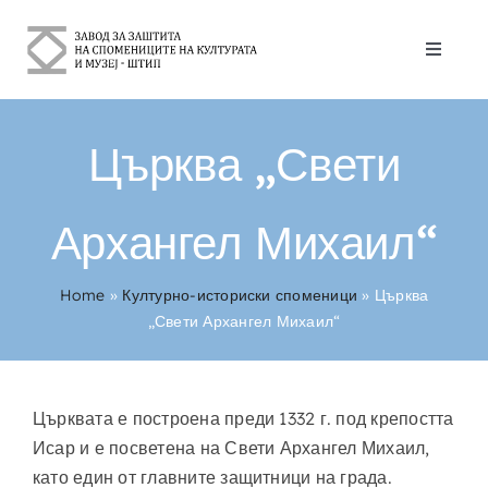
Skip
to
Toggle
content
Naviga
За Нас
Църква „Свети
Културно-историски споменици
Архангел Михаил“
Контакт
Home
»
Културно-историски споменици
»
Църква
Български
„Свети Архангел Михаил“
Църквата е построена преди 1332 г. под крепостта
Исар и е посветена на Свети Архангел Михаил,
като един от главните защитници на града.