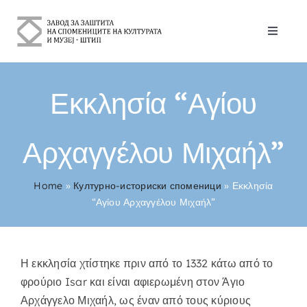
Skip
to
Toggle
content
Naviga
За Нас
Εκκλησία “Αγίου
Културно-историски споменици
Αρχαγγέλου Μιχαήλ”
Контакт
Home
»
Културно-историски споменици
»
Εκκλησία
Ελληνικά
“Αγίου Αρχαγγέλου Μιχαήλ”
Η εκκλησία χτίστηκε πριν από το 1332 κάτω από το
φρούριο Isar και είναι αφιερωμένη στον Άγιο
Αρχάγγελο Μιχαήλ, ως έναν από τους κύριους