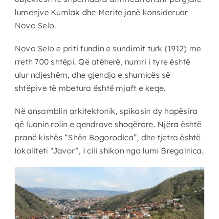
lumenjve Kumlak dhe Merite janë konsideruar
Novo Selo.
Novo Selo e priti fundin e sundimit turk (1912) me
rreth 700 shtëpi. Që atëherë, numri i tyre është
ulur ndjeshëm, dhe gjendja e shumicës së
shtëpive të mbetura është mjaft e keqe.
Në ansamblin arkitektonik, spikasin dy hapësira
që luanin rolin e qendrave shoqërore. Njëra është
pranë kishës “Shën Bogorodica”, dhe tjetra është
lokaliteti “Javor”, i cili shikon nga lumi Bregalnica.