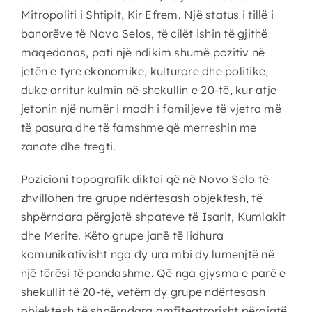
Mitropoliti i Shtipit, Kir Efrem. Një status i tillë i
banorëve të Novo Selos, të cilët ishin të gjithë
maqedonas, pati një ndikim shumë pozitiv në
jetën e tyre ekonomike, kulturore dhe politike,
duke arritur kulmin në shekullin e 20-të, kur atje
jetonin një numër i madh i familjeve të vjetra më
të pasura dhe të famshme që merreshin me
zanate dhe tregti.
Pozicioni topografik diktoi që në Novo Selo të
zhvillohen tre grupe ndërtesash objektesh, të
shpërndara përgjatë shpateve të Isarit, Kumlakit
dhe Merite. Këto grupe janë të lidhura
komunikativisht nga dy ura mbi dy lumenjtë në
një tërësi të pandashme. Që nga gjysma e parë e
shekullit të 20-të, vetëm dy grupe ndërtesash
objektesh të shpërndara amfiteatrorisht përgjatë