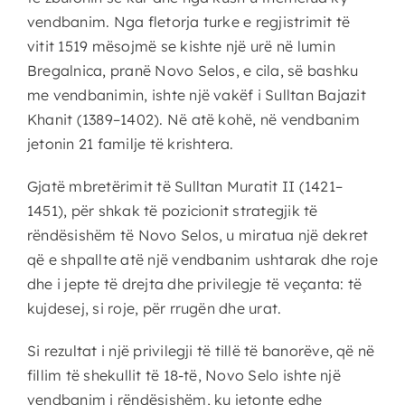
vendbanim. Nga fletorja turke e regjistrimit të
vitit 1519 mësojmë se kishte një urë në lumin
Bregalnica, pranë Novo Selos, e cila, së bashku
me vendbanimin, ishte një vakëf i Sulltan Bajazit
Khanit (1389–1402). Në atë kohë, në vendbanim
jetonin 21 familje të krishtera.
Gjatë mbretërimit të Sulltan Muratit II (1421–
1451), për shkak të pozicionit strategjik të
rëndësishëm të Novo Selos, u miratua një dekret
që e shpallte atë një vendbanim ushtarak dhe roje
dhe i jepte të drejta dhe privilegje të veçanta: të
kujdesej, si roje, për rrugën dhe urat.
Si rezultat i një privilegji të tillë të banorëve, që në
fillim të shekullit të 18-të, Novo Selo ishte një
vendbanim i rëndësishëm, ku jetonte edhe